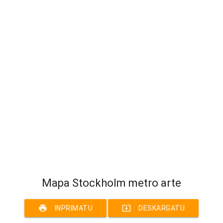
Mapa Stockholm metro arte
print
system_update_alt
INPRIMATU
DESKARGATU