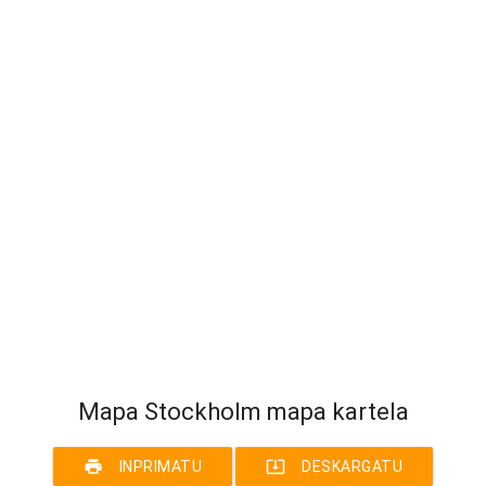
Mapa Stockholm mapa kartela
print
system_update_alt
INPRIMATU
DESKARGATU