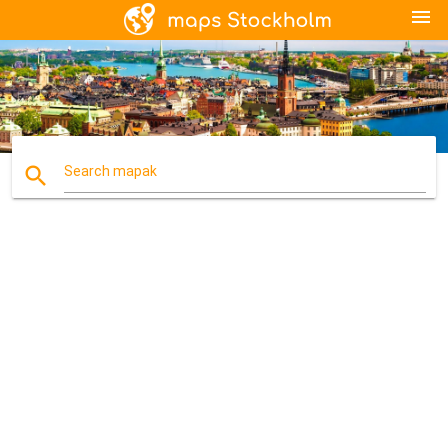
menu
search
Search mapak