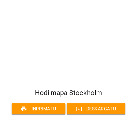
Hodi mapa Stockholm
print
system_update_alt
INPRIMATU
DESKARGATU