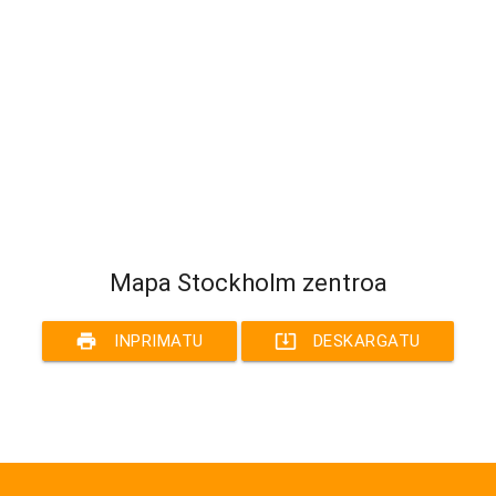
Mapa Stockholm zentroa
print
system_update_alt
INPRIMATU
DESKARGATU