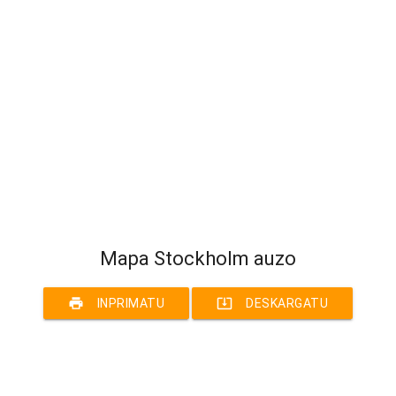
Mapa Stockholm auzo
print
system_update_alt
INPRIMATU
DESKARGATU