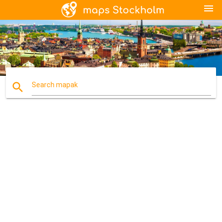
menu
search
Search mapak